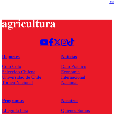
re
Deportes
Noticias
Colo Colo
Dato Practico
Seleccion Chilena
Economía
Universidad de Chile
Internacional
Torneo Nacional
Nacional
Programas
Nosotros
LLegó la hora
Quienes Somos