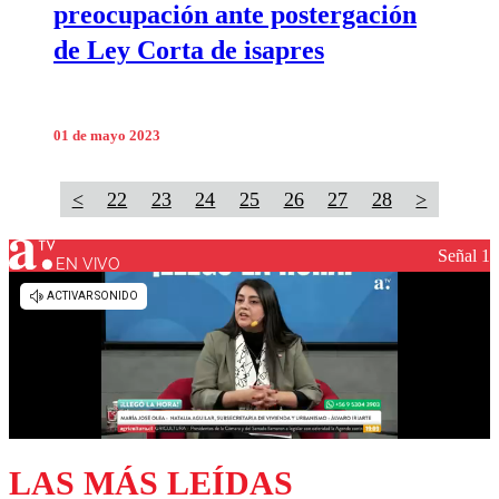
preocupación ante postergación
de Ley Corta de isapres
01 de mayo 2023
<
22
23
24
25
26
27
28
>
Señal 1
EN VIVO
LAS MÁS LEÍDAS