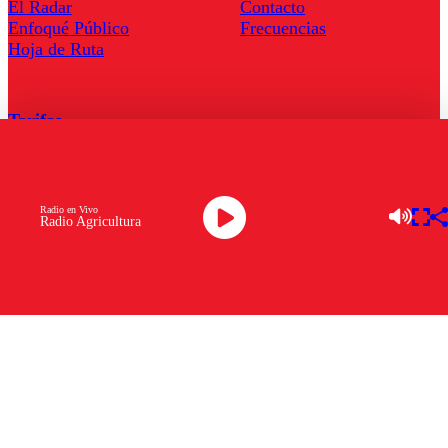
El Radar
Contacto
Enfoqué Público
Frecuencias
Hoja de Ruta
Tarifas
Comercial
Tarifas Servel Radio
Radio en Vivo
Radio Agricultura
Radio en Vivo
TV en Vivo
Descarga la APP