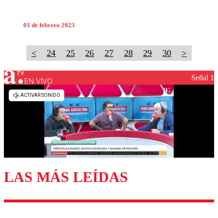
01 de febrero 2023
<
24
25
26
27
28
29
30
>
Señal 1
EN VIVO
LAS MÁS LEÍDAS