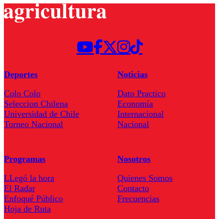
Deportes
Noticias
Colo Colo
Dato Practico
Seleccion Chilena
Economía
Universidad de Chile
Internacional
Torneo Nacional
Nacional
Programas
Nosotros
LLegó la hora
Quienes Somos
El Radar
Contacto
Enfoqué Público
Frecuencias
Hoja de Ruta