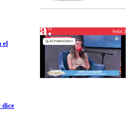
marcada por
el fin de la
tramitación
del proyecto
de
reconstrucción
Señal 2
 el
 dice