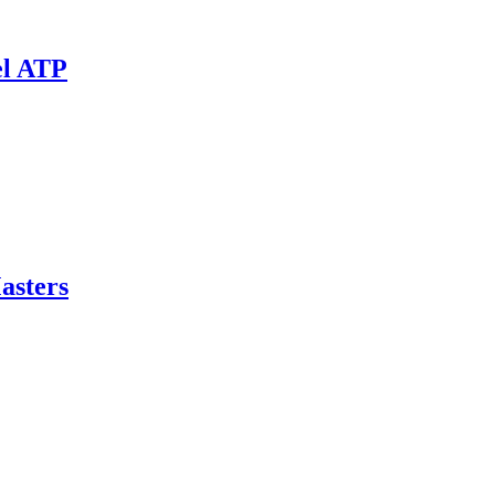
el ATP
asters