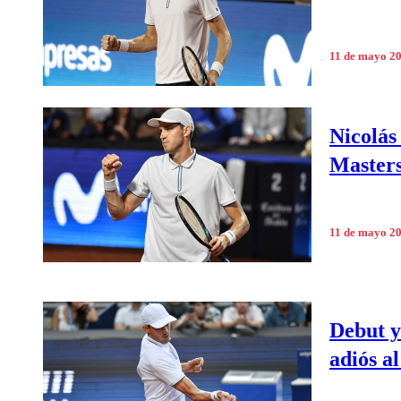
11 de mayo 2
Nicolás
Master
11 de mayo 2
Debut y
adiós a