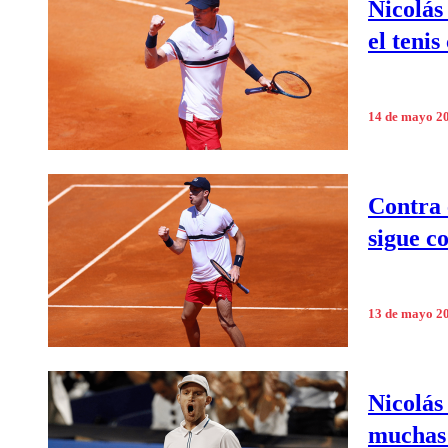
Nicolás
el teni
14 de mayo 2
Contra 
sigue c
13 de mayo 2
Nicolás
muchas 