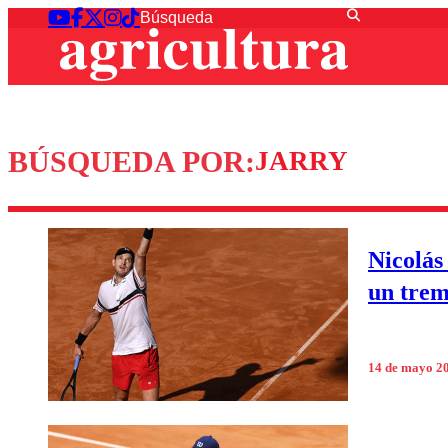
BÚSQUEDA POR:
JARRY
Nicolás
un trem
14 de mayo 2