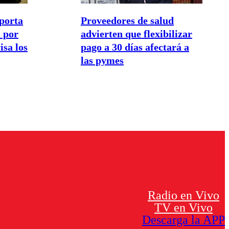
porta
Proveedores de salud
 por
advierten que flexibilizar
isa los
pago a 30 días afectará a
las pymes
Radio en Vivo
TV en Vivo
Descarga la APP