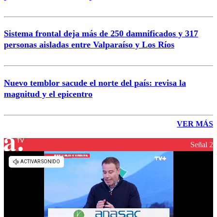
Sistema frontal deja más de 250 damnificados y 317
personas aisladas entre Valparaíso y Los Ríos
Nuevo temblor sacude el norte del país: revisa la
magnitud y el epicentro
VER MÁS
Señal 2