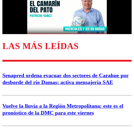
LAS MÁS LEÍDAS
Senapred ordena evacuar dos sectores de Carahue por
desborde del río Damas: activa mensajería SAE
Vuelve la lluvia a la Región Metropolitana: este es el
pronóstico de la DMC para este viernes