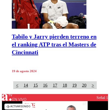
Tabilo y Jarry pierden terreno en
el ranking ATP tras el Masters de
Cincinnati
19 de agosto 2024
<
14
15
16
17
18
19
20
>
Señal 1
EN VIVO