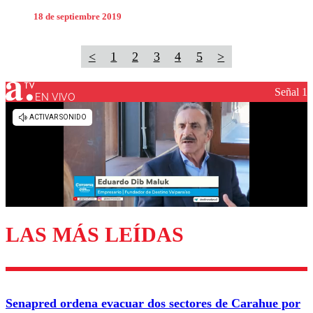
18 de septiembre 2019
<
1
2
3
4
5
>
Señal 1
EN VIVO
LAS MÁS LEÍDAS
Senapred ordena evacuar dos sectores de Carahue por