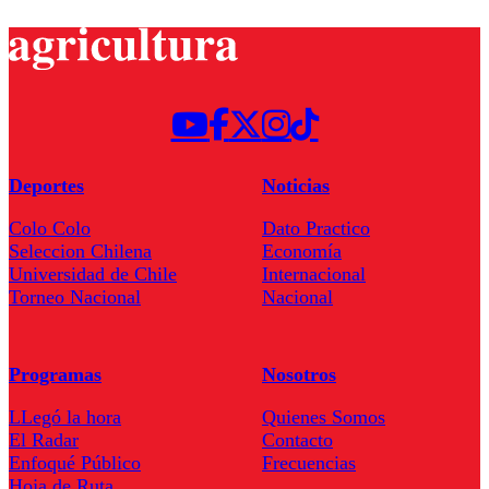
Deportes
Noticias
Colo Colo
Dato Practico
Seleccion Chilena
Economía
Universidad de Chile
Internacional
Torneo Nacional
Nacional
Programas
Nosotros
LLegó la hora
Quienes Somos
El Radar
Contacto
Enfoqué Público
Frecuencias
Hoja de Ruta