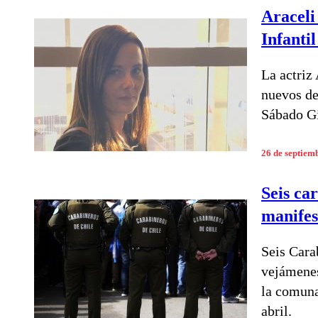
Araceli
Infanti
La actriz
nuevos det
Sábado G
26 de septiem
Seis ca
manifes
Seis Cara
vejámenes
la comuna
abril.