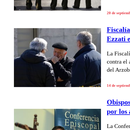
20 de septiem
Fiscalí
Ezzati 
La Fiscal
contra el
del Arzob
14 de septiem
Obispos
por los
La Confer