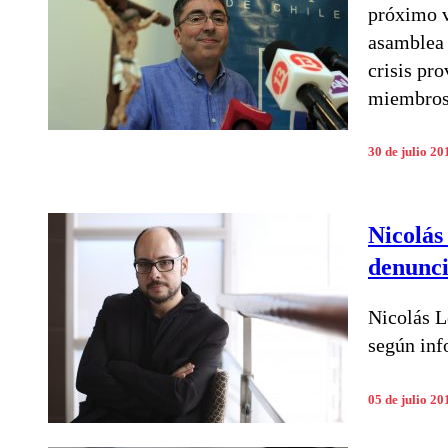
próximo v
asamblea p
crisis pr
miembros d
30 de julio 20
Nicolás
denunci
Nicolás L
según inf
05 de julio 20