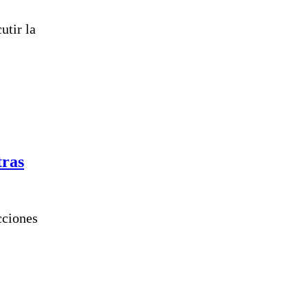
utir la
tras
cciones