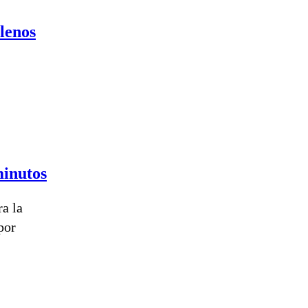
lenos
minutos
a la
por