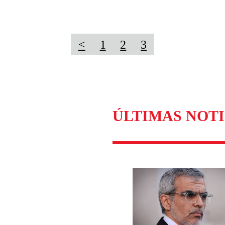
<
1
2
3
ÚLTIMAS NOTI