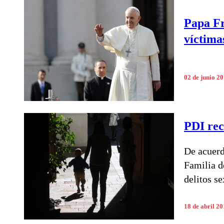
Papa Fr
víctima
02 de junio 2
PDI rec
De acuerd
Familia d
delitos s
18 de abril 2