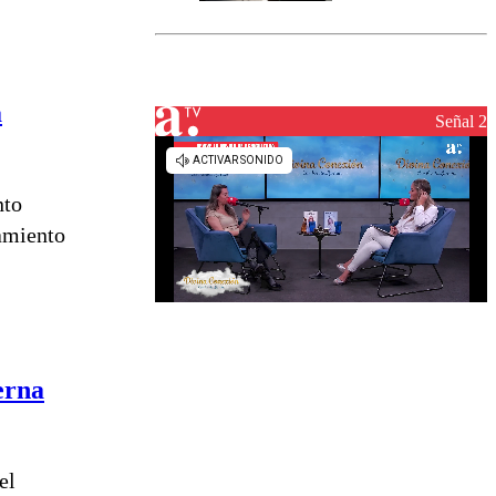
Senapred
activa Alerta
Temprana
Preventiva en
tres comunas
a
Señal 2
nto
namiento
erna
el