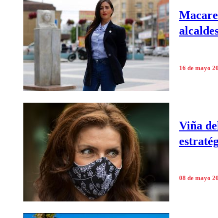
Macaren
alcalde
16 de mayo 2
Viña de
estraté
08 de mayo 2