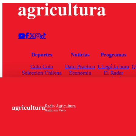
Deportes
Noticias
Programas
Colo Colo
Dato Practico
LLegó la hora
Q
Seleccion Chilena
Economía
El Radar
Universidad de Chile
Internacional
Enfoqué Público
Torneo Nacional
Nacional
Hoja de Ruta
Radio Agricultura
Radio en Vivo