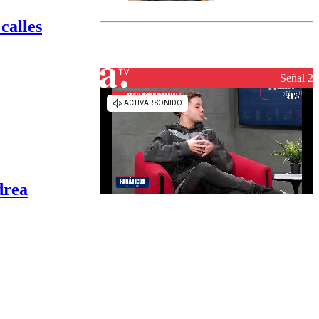
marcada por
el fin de la
calles
tramitación
del proyecto
de
reconstrucción
Señal 2
drea