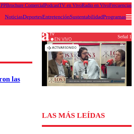
APP
Brochure Comercial
Podcast
TV en Vivo
Radio en Vivo
Frecuencias
Noticias
Deportes
Entretención
Sustentabilidad
Programas
Señal 1
EN VIVO
Podcast
Frecuencias
Agricultura TV
ron las
Deportes
Entretención
Colo Colo
Noticias
Motor
Vida Social
Otros Deportes
Dato Practico
Publicaciones en medios
Seleccion Chilena
Economía
LAS MÁS LEÍDAS
Opinión
Torneo Internacional
Internacional
Programas
Torneo Nacional
Nacional
Comercial