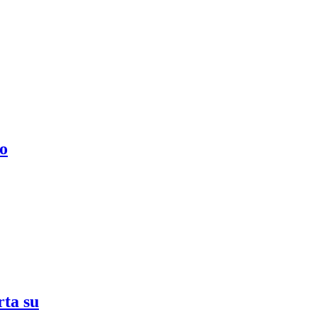
o
rta su