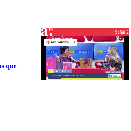
marcada por
el fin de la
tramitación
del proyecto
de
reconstrucción
Señal 2
os que