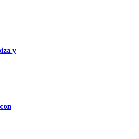
iza y
 con