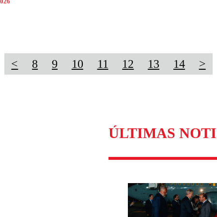
2026
<
8
9
10
11
12
13
14
>
ÚLTIMAS NOTI