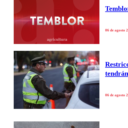
Temblor
06 de agosto 
Restric
tendrán
06 de agosto 