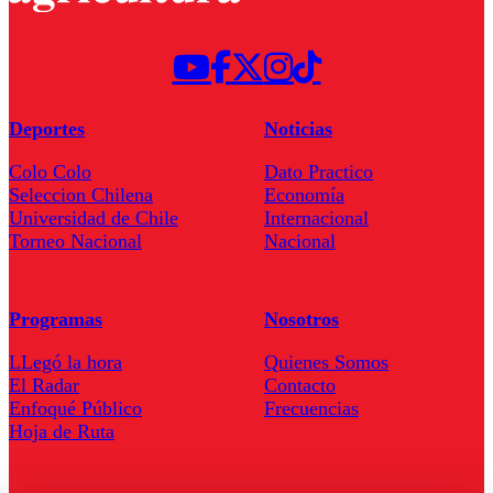
Deportes
Noticias
Colo Colo
Dato Practico
Seleccion Chilena
Economía
Universidad de Chile
Internacional
Torneo Nacional
Nacional
Programas
Nosotros
LLegó la hora
Quienes Somos
El Radar
Contacto
Enfoqué Público
Frecuencias
Hoja de Ruta