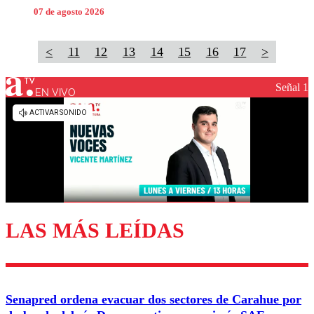
07 de agosto 2026
<
11
12
13
14
15
16
17
>
Señal 1
EN VIVO
LAS MÁS LEÍDAS
Senapred ordena evacuar dos sectores de Carahue por