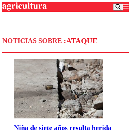
ATAQUE
NOTICIAS SOBRE :
Podcast
Frecuencias
Agricultura TV
Deportes
Entretención
Colo Colo
Noticias
Motor
Vida Social
Otros Deportes
Dato Practico
Publicaciones en medios
Seleccion Chilena
Economía
Opinión
Torneo Internacional
Internacional
Programas
Torneo Nacional
Nacional
Comercial
Universidad Católica
Política
Universidad de Chile
Sustentabilidad
Niña de siete años resulta herida