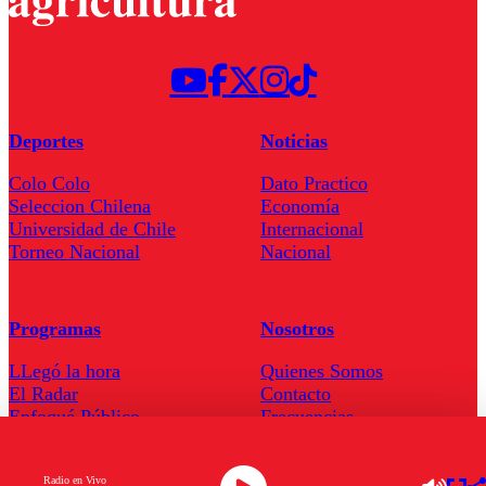
Deportes
Noticias
Colo Colo
Dato Practico
Seleccion Chilena
Economía
Universidad de Chile
Internacional
Torneo Nacional
Nacional
Programas
Nosotros
LLegó la hora
Quienes Somos
El Radar
Contacto
Enfoqué Público
Frecuencias
Hoja de Ruta
Radio en Vivo