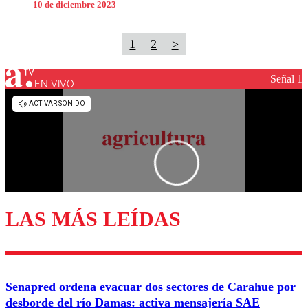
10 de diciembre 2023
1
2
>
Señal 1
EN VIVO
LAS MÁS LEÍDAS
Senapred ordena evacuar dos sectores de Carahue por
desborde del río Damas: activa mensajería SAE