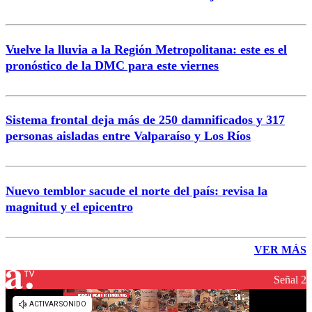
Vuelve la lluvia a la Región Metropolitana: este es el
pronóstico de la DMC para este viernes
Sistema frontal deja más de 250 damnificados y 317
personas aisladas entre Valparaíso y Los Ríos
Nuevo temblor sacude el norte del país: revisa la
magnitud y el epicentro
VER MÁS
Señal 2