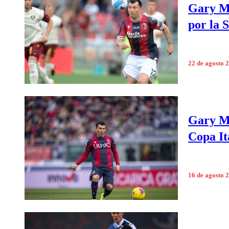
Gary Me
por la 
22 de agosto 
Gary Me
Copa It
16 de agosto 