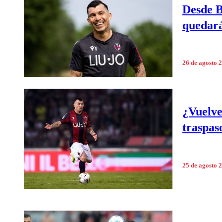
Desde B
quedará
26 de agosto 
¿Vuelve
traspas
25 de agosto 