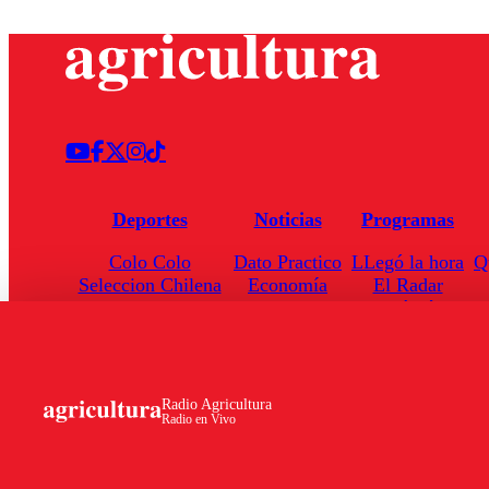
Deportes
Noticias
Programas
Colo Colo
Dato Practico
LLegó la hora
Q
Seleccion Chilena
Economía
El Radar
Universidad de Chile
Internacional
Enfoqué Público
Torneo Nacional
Nacional
Hoja de Ruta
Radio Agricultura
Radio en Vivo