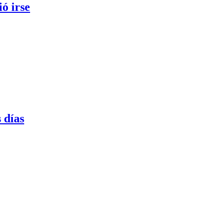
ó irse
 días