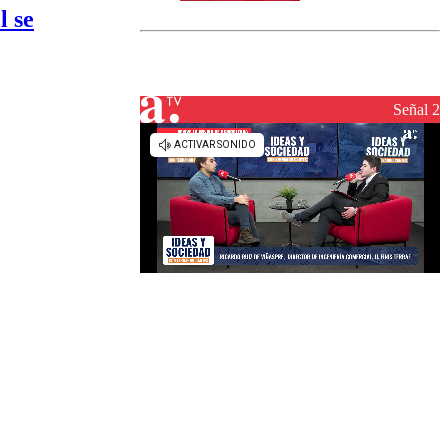
norte del país:
l se
revisa la
magnitud y el
epicentro
Señal 2