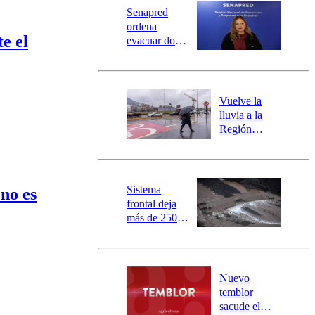
Universidad Católica
Política
Senapred
Universidad de Chile
Sustentabilidad
ordena
e el
evacuar dos
sectores de
Carahue por
desborde del
río Damas:
Vuelve la
activa
lluvia a la
mensajería
Región
SAE
Metropolitana:
este es el
pronóstico de
la DMC para
Sistema
no es
este viernes
frontal deja
más de 250
damnificados
y 317
personas
aisladas entre
Nuevo
Valparaíso y
temblor
Los Ríos
sacude el