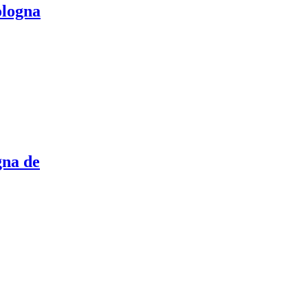
ologna
gna de