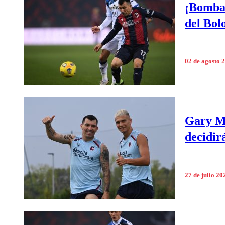
¡Bomba 
del Bol
02 de agosto 
Gary Me
decidir
27 de julio 20