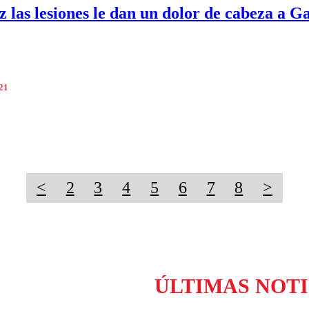
z las lesiones le dan un dolor de cabeza a G
021
<
2
3
4
5
6
7
8
>
ÚLTIMAS NOTI