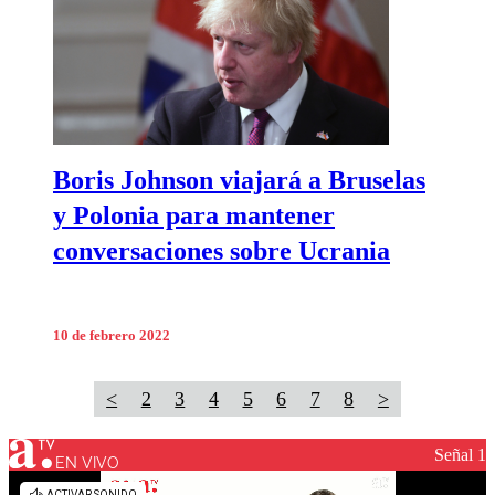
Boris Johnson viajará a Bruselas
y Polonia para mantener
conversaciones sobre Ucrania
10 de febrero 2022
<
2
3
4
5
6
7
8
>
Señal 1
EN VIVO