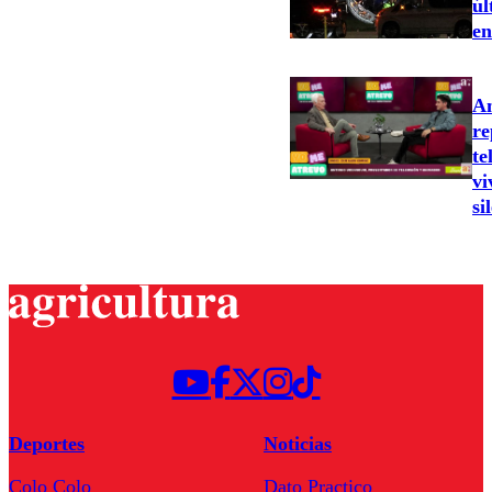
úl
en
An
re
te
vi
si
Deportes
Noticias
Colo Colo
Dato Practico