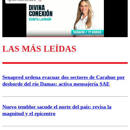
LAS MÁS LEÍDAS
Senapred ordena evacuar dos sectores de Carahue por
desborde del río Damas: activa mensajería SAE
Nuevo temblor sacude el norte del país: revisa la
magnitud y el epicentro