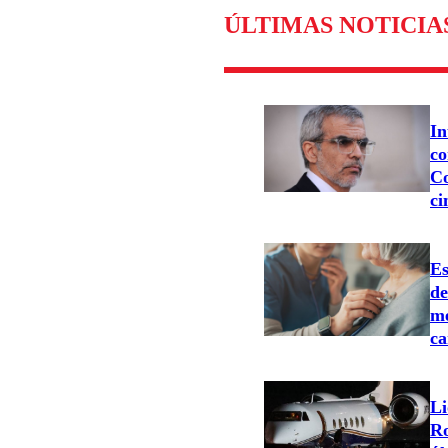
ÚLTIMAS NOTICIA
In
co
Co
ci
Es
d
me
ca
Li
Ro