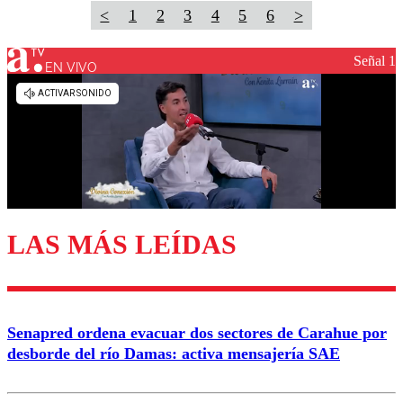
<
1
2
3
4
5
6
>
Señal 1
EN VIVO
LAS MÁS LEÍDAS
Senapred ordena evacuar dos sectores de Carahue por
desborde del río Damas: activa mensajería SAE