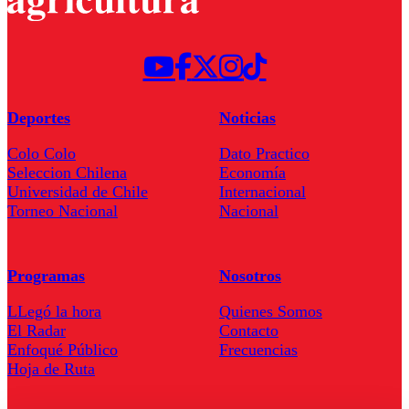
Deportes
Noticias
Colo Colo
Dato Practico
Seleccion Chilena
Economía
Universidad de Chile
Internacional
Torneo Nacional
Nacional
Programas
Nosotros
LLegó la hora
Quienes Somos
El Radar
Contacto
Enfoqué Público
Frecuencias
Hoja de Ruta