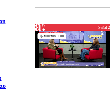
marcada por
el fin de la
tramitación
del proyecto
con
de
reconstrucción
Señal 2
ó
rzo