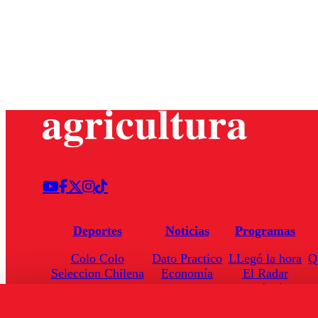
Deportes
Noticias
Programas
Colo Colo
Dato Practico
LLegó la hora
Q
Seleccion Chilena
Economía
El Radar
Universidad de Chile
Internacional
Enfoqué Público
Torneo Nacional
Nacional
Hoja de Ruta