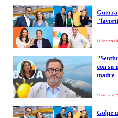
Guerra 
"favori
16 de marzo 
"Senti
con su 
madre
16 de marzo 
Golpe a