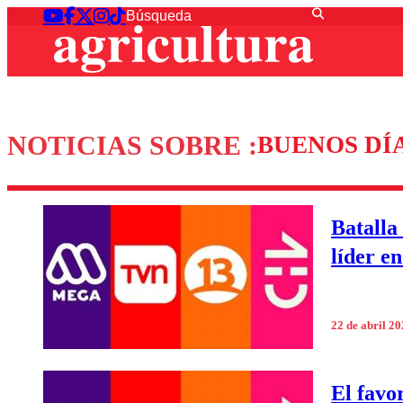
NOTICIAS SOBRE :
BUENOS DÍ
Batalla 
líder en
22 de abril 2
El favor