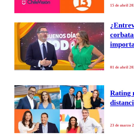
15 de abril 2
¿Entrev
corbata
importa
01 de abril 2
Rating 
distanc
23 de marzo 