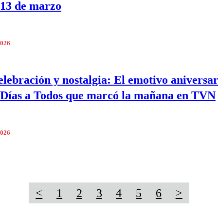
 13 de marzo
2026
elebración y nostalgia: El emotivo aniversar
Días a Todos que marcó la mañana en TVN
2026
<
1
2
3
4
5
6
>