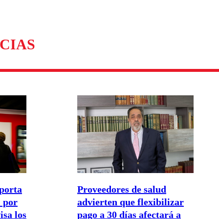
CIAS
porta
Proveedores de salud
 por
advierten que flexibilizar
isa los
pago a 30 días afectará a