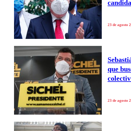
candida
23 de agosto 
Sebasti
que bus
colecti
23 de agosto 