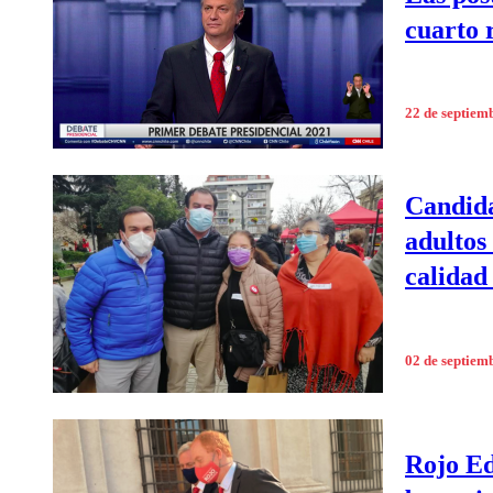
cuarto 
22 de septiem
Candida
adultos
calidad
02 de septiem
Rojo Ed