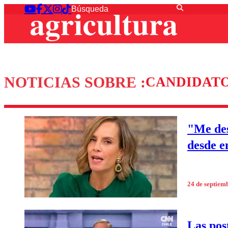
NOTICIAS SOBRE :
CANDIDAT
"Me des
desde e
24 de septiem
Las pos