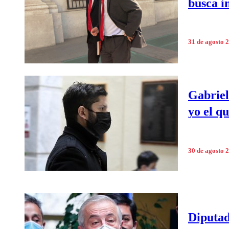
busca i
31 de agosto 
Gabriel
yo el q
30 de agosto 
Diputad