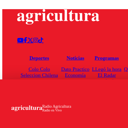
Deportes
Noticias
Programas
Colo Colo
Dato Practico
LLegó la hora
Q
Seleccion Chilena
Economía
El Radar
Universidad de Chile
Internacional
Enfoqué Público
Torneo Nacional
Nacional
Hoja de Ruta
Radio Agricultura
Radio en Vivo