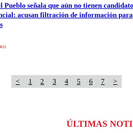
el Pueblo señala que aún no tienen candidat
ncial: acusan filtración de información para
s
2021
<
1
2
3
4
5
6
7
>
ÚLTIMAS NOTI