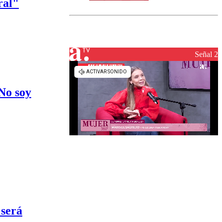
ral"
norte del país:
revisa la
magnitud y el
epicentro
Señal 2
No soy
 será