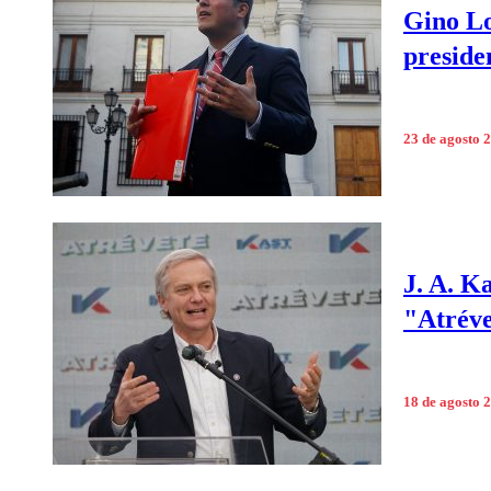
Gino Lo
preside
23 de agosto 
J. A. K
"Atréve
18 de agosto 