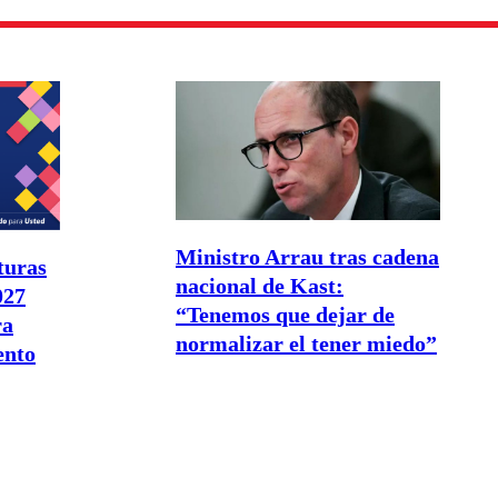
Ministro Arrau tras cadena
turas
nacional de Kast:
027
“Tenemos que dejar de
ra
normalizar el tener miedo”
ento