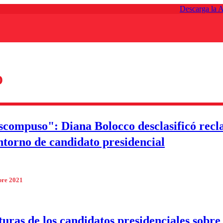
Descarga la 
O
compuso": Diana Bolocco desclasificó rec
ntorno de candidato presidencial
bre 2021
turas de los candidatos presidenciales sobre 