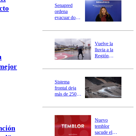
Universidad Católica
Política
Senapred
cto
Universidad de Chile
Sustentabilidad
ordena
evacuar dos
sectores de
Carahue por
desborde del
río Damas:
Vuelve la
activa
lluvia a la
mensajería
a
Región
SAE
Metropolitana:
 mejor
este es el
pronóstico de
la DMC para
Sistema
este viernes
frontal deja
más de 250
damnificados
y 317
personas
aisladas entre
Nuevo
Valparaíso y
temblor
nción
Los Ríos
sacude el