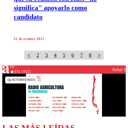
significa" apoyarlo como
candidato
21 de octubre 2021
<
2
3
4
5
6
7
8
>
Señal 1
EN VIVO
LAS MÁS LEÍDAS