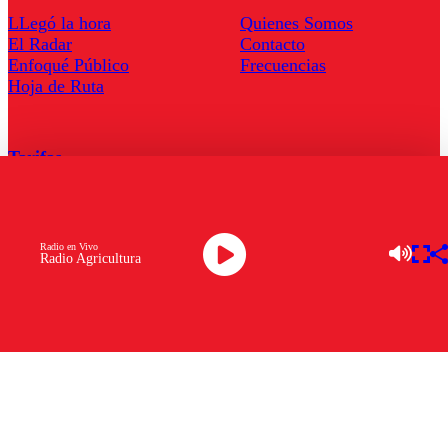
LLegó la hora
Quienes Somos
El Radar
Contacto
Enfoqué Público
Frecuencias
Hoja de Ruta
Tarifas
Comercial
Tarifas Servel Radio
Radio en Vivo
Radio Agricultura
Radio en Vivo
TV en Vivo
Descarga la APP