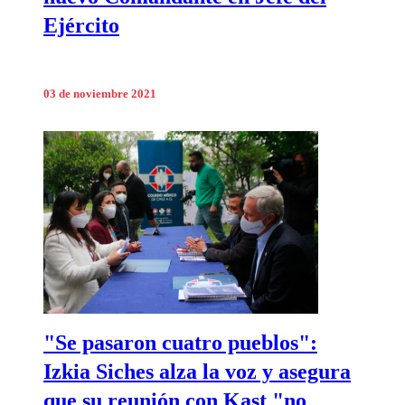
Ejército
03 de noviembre 2021
"Se pasaron cuatro pueblos":
Izkia Siches alza la voz y asegura
que su reunión con Kast "no