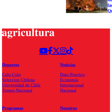
fa
Qu
Deportes
Noticias
Colo Colo
Dato Practico
Seleccion Chilena
Economía
Universidad de Chile
Internacional
Torneo Nacional
Nacional
Programas
Nosotros