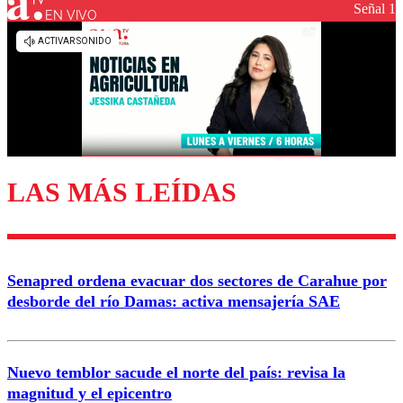
Señal 1
EN VIVO
LAS MÁS LEÍDAS
Senapred ordena evacuar dos sectores de Carahue por
desborde del río Damas: activa mensajería SAE
Nuevo temblor sacude el norte del país: revisa la
magnitud y el epicentro