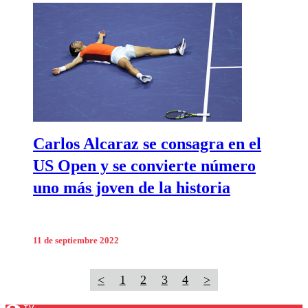
Carlos Alcaraz se consagra en el
US Open y se convierte número
uno más joven de la historia
11 de septiembre 2022
<
1
2
3
4
>