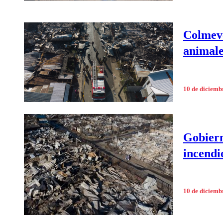
Colmeve
animale
10 de diciemb
Gobiern
incendi
10 de diciemb