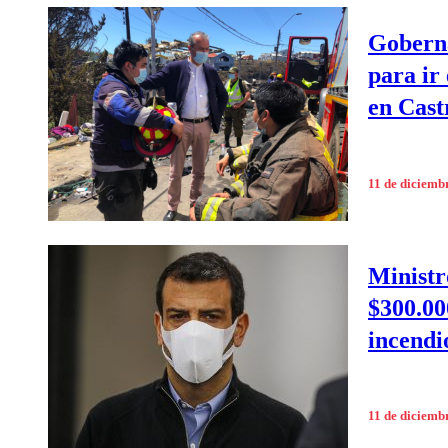
Goberna
para ir
en Cast
11 de diciemb
Ministr
$300.000
incendi
11 de diciemb