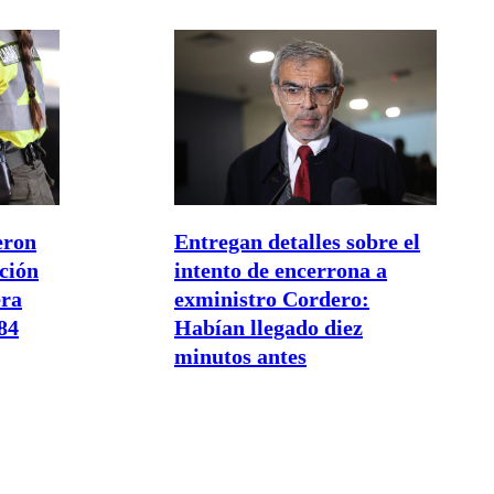
eron
Entregan detalles sobre el
ción
intento de encerrona a
era
exministro Cordero:
84
Habían llegado diez
minutos antes