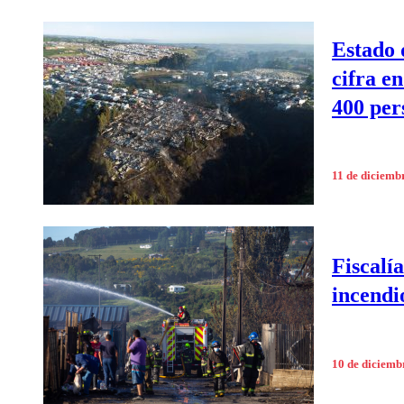
Estado 
cifra e
400 per
11 de diciemb
Fiscalí
incendi
10 de diciemb