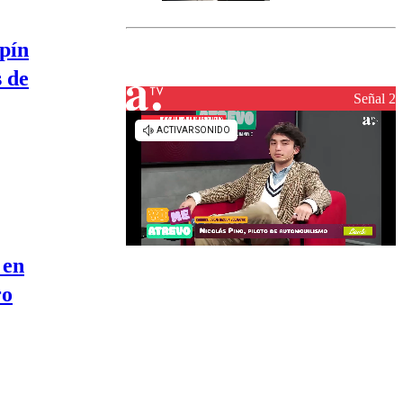
Senapred
activa Alerta
Temprana
pín
Preventiva en
s de
tres comunas
Señal 2
 en
ro