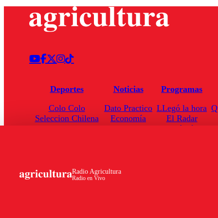
Deportes
Noticias
Programas
Colo Colo
Dato Practico
LLegó la hora
Q
Seleccion Chilena
Economía
El Radar
Universidad de Chile
Internacional
Enfoqué Público
Torneo Nacional
Nacional
Hoja de Ruta
Radio Agricultura
Radio en Vivo