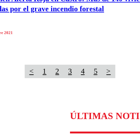
das por el grave incendio forestal
re 2021
<
1
2
3
4
5
>
ÚLTIMAS NOTI