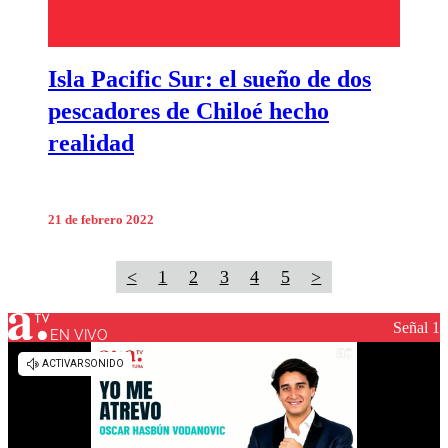
Isla Pacific Sur: el sueño de dos
pescadores de Chiloé hecho
realidad
21 de febrero 2022
<
1
2
3
4
5
>
Señal 1
EN VIVO