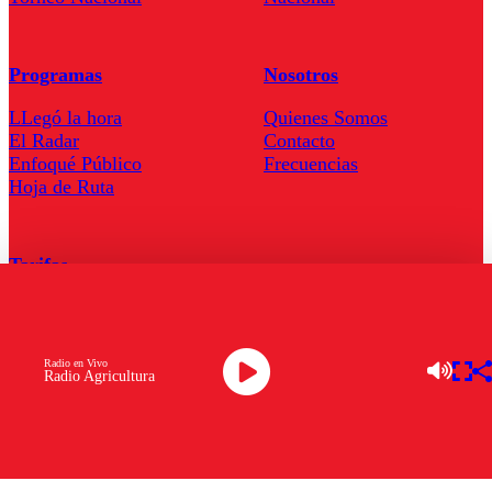
Programas
Nosotros
LLegó la hora
Quienes Somos
El Radar
Contacto
Enfoqué Público
Frecuencias
Hoja de Ruta
Tarifas
Comercial
Tarifas Servel Radio
Radio en Vivo
Radio Agricultura
Radio en Vivo
TV en Vivo
Descarga la APP