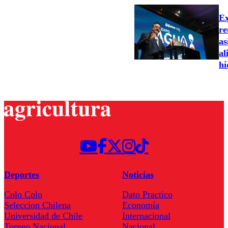
Ex
re
as
al
hí
Deportes
Noticias
Colo Colo
Dato Practico
Seleccion Chilena
Economía
Universidad de Chile
Internacional
Torneo Nacional
Nacional