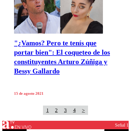
"¿Vamos? Pero te tenís que
portar bien": El coqueteo de los
constituyentes Arturo Zúñiga y
Bessy Gallardo
15 de agosto 2021
1
2
3
4
>
Señal 1
EN VIVO