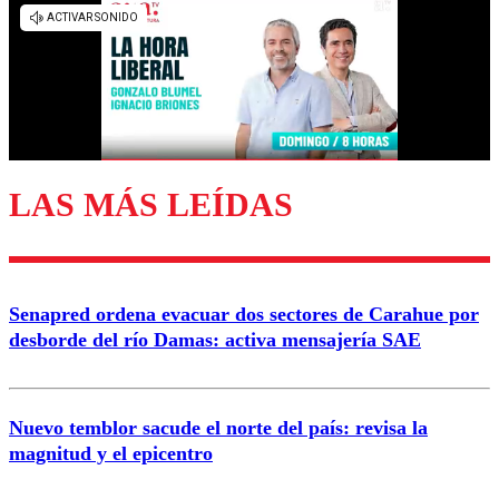
LAS MÁS LEÍDAS
Senapred ordena evacuar dos sectores de Carahue por
desborde del río Damas: activa mensajería SAE
Nuevo temblor sacude el norte del país: revisa la
magnitud y el epicentro