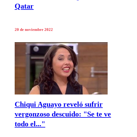
Qatar
20 de noviembre 2022
Chiqui Aguayo reveló sufrir
vergonzoso descuido: "Se te ve
todo el..."