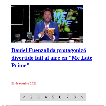
Daniel Fuenzalida protagonizó
divertido fail al aire en "Me Late
Prime"
21 de octubre 2021
<
2
3
4
5
6
7
8
>