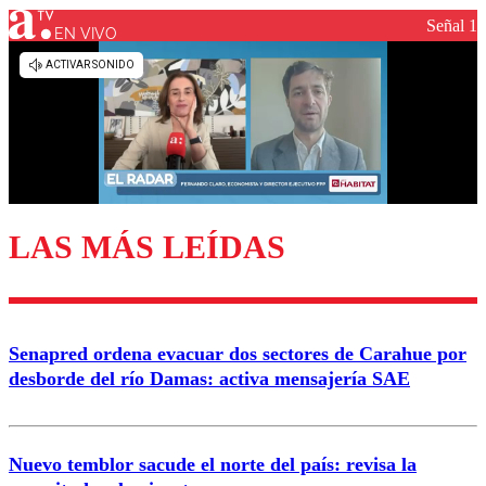
Señal 1
EN VIVO
LAS MÁS LEÍDAS
Senapred ordena evacuar dos sectores de Carahue por
desborde del río Damas: activa mensajería SAE
Nuevo temblor sacude el norte del país: revisa la