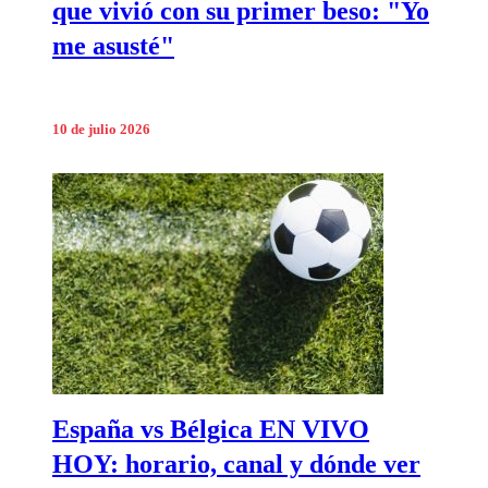
que vivió con su primer beso: "Yo
me asusté"
10 de julio 2026
España vs Bélgica EN VIVO
HOY: horario, canal y dónde ver