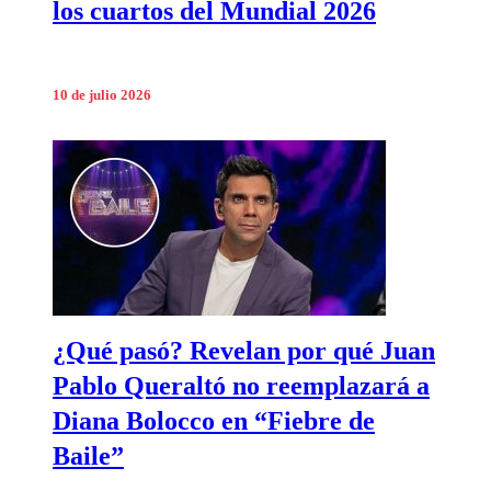
los cuartos del Mundial 2026
10 de julio 2026
¿Qué pasó? Revelan por qué Juan
Pablo Queraltó no reemplazará a
Diana Bolocco en “Fiebre de
Baile”