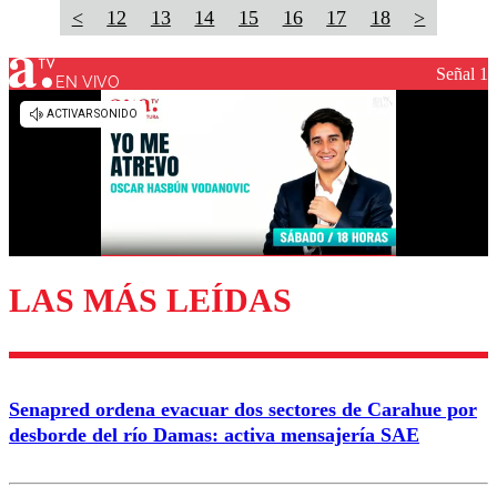
<
12
13
14
15
16
17
18
>
Señal 1
EN VIVO
LAS MÁS LEÍDAS
Senapred ordena evacuar dos sectores de Carahue por
desborde del río Damas: activa mensajería SAE