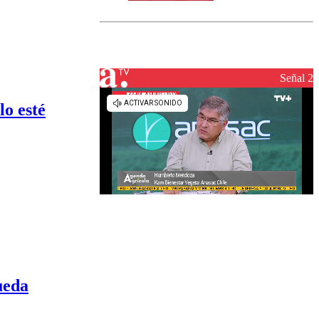
norte del país:
revisa la
magnitud y el
epicentro
Señal 2
lo esté
ueda