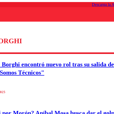
Descarga la 
ORGHI
 Borghi encontró nuevo rol tras su salida de
 Somos Técnicos"
2025
 por Morón? Aníbal Mosa busca dar el golp