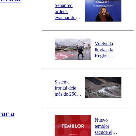
Universidad Católica
Política
Senapred
Universidad de Chile
Sustentabilidad
ordena
evacuar dos
sectores de
Carahue por
desborde del
río Damas:
Vuelve la
activa
lluvia a la
mensajería
Región
SAE
Metropolitana:
este es el
pronóstico de
la DMC para
Sistema
este viernes
frontal deja
más de 250
damnificados
y 317
rar a
personas
aisladas entre
Nuevo
Valparaíso y
temblor
Los Ríos
sacude el