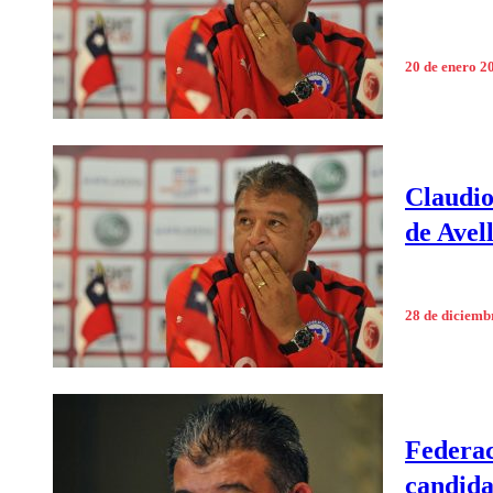
20 de enero 2
Claudio
de Avel
28 de diciemb
Federac
candida