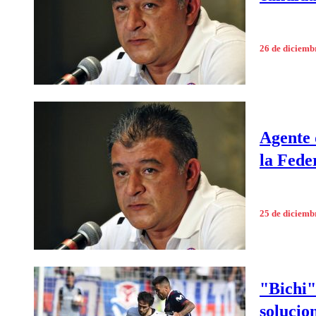
26 de diciemb
Agente 
la Fede
25 de diciemb
"Bichi"
solucio