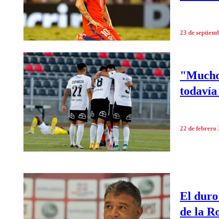
23 de septiem
"Muchos
todavía
22 de febrero
El duro
de la 