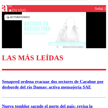
Señal 1
EN VIVO
LAS MÁS LEÍDAS
Senapred ordena evacuar dos sectores de Carahue por
desborde del río Damas: activa mensajería SAE
Nuevo temblor sacude el norte del país: revisa la