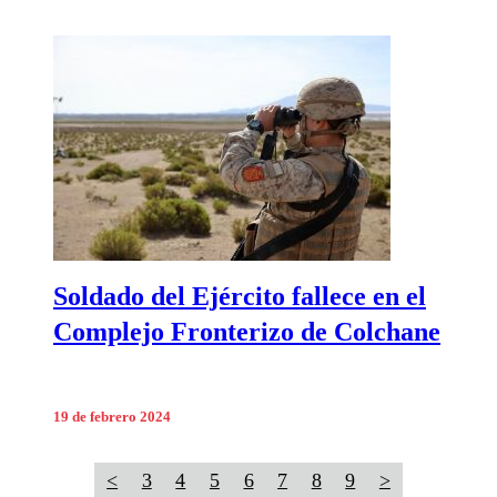
Soldado del Ejército fallece en el
Complejo Fronterizo de Colchane
19 de febrero 2024
<
3
4
5
6
7
8
9
>