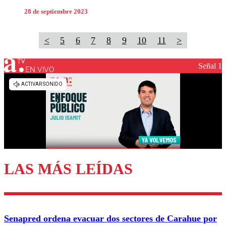
28 de septiembre 2023
<
5
6
7
8
9
10
11
>
Señal 1
EN VIVO
LAS MÁS LEÍDAS
Senapred ordena evacuar dos sectores de Carahue por