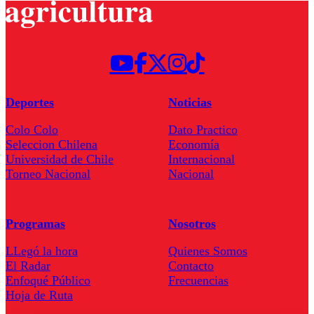
Deportes
Noticias
Colo Colo
Dato Practico
Seleccion Chilena
Economía
Universidad de Chile
Internacional
Torneo Nacional
Nacional
Programas
Nosotros
LLegó la hora
Quienes Somos
El Radar
Contacto
Enfoqué Público
Frecuencias
Hoja de Ruta