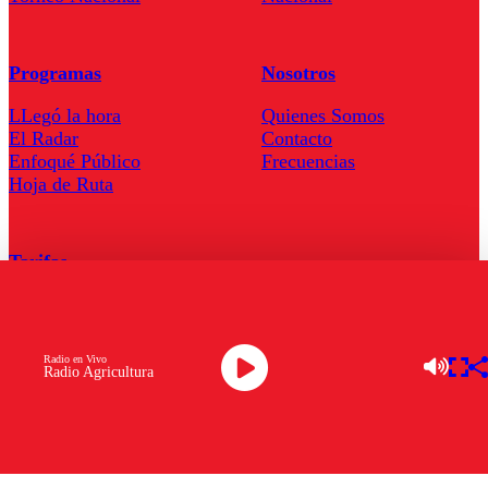
Programas
Nosotros
LLegó la hora
Quienes Somos
El Radar
Contacto
Enfoqué Público
Frecuencias
Hoja de Ruta
Tarifas
Comercial
Tarifas Servel Radio
Radio en Vivo
Radio Agricultura
Radio en Vivo
TV en Vivo
Descarga la APP