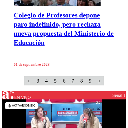
Colegio de Profesores depone
paro indefinido, pero rechaza
nueva propuesta del Ministerio de
Educación
01 de septiembre 2023
<
3
4
5
6
7
8
9
>
Señal 1
EN VIVO