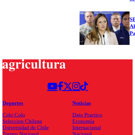
S
Al
Pa
Deportes
Noticias
Colo Colo
Dato Practico
Seleccion Chilena
Economía
Universidad de Chile
Internacional
Torneo Nacional
Nacional