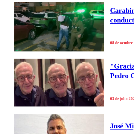
Carabin
conduct
08 de octubre
"Gracia
Pedro C
03 de julio 20
José Mi