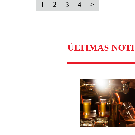
1
2
3
4
>
ÚLTIMAS NOTI