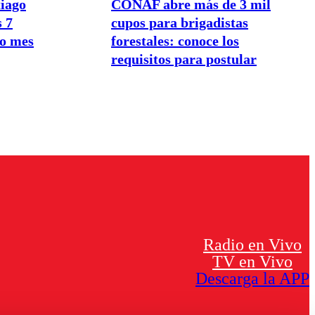
tiago
CONAF abre más de 3 mil
s 7
cupos para brigadistas
mo mes
forestales: conoce los
requisitos para postular
Radio en Vivo
TV en Vivo
Descarga la APP