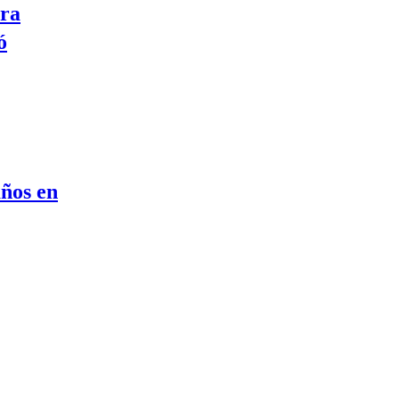
ara
ó
años en