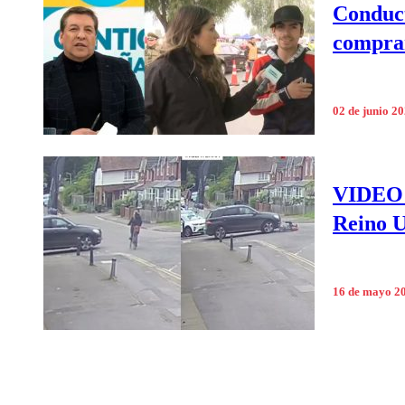
Conduct
comprar
02 de junio 2
VIDEO |
Reino 
16 de mayo 2