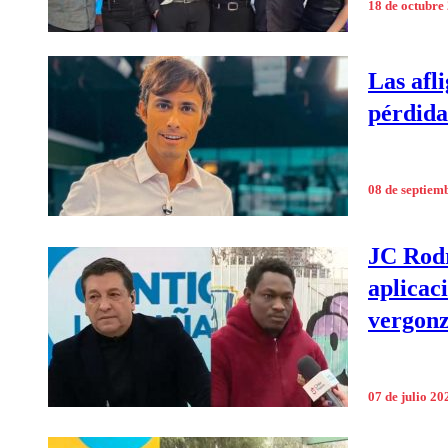
18 de octubre
Las afl
pérdida
08 de septiem
JC Rodr
aplicac
vergon
07 de julio 20