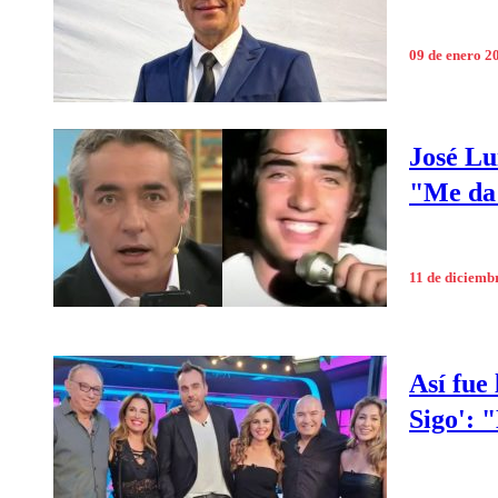
09 de enero 2
José Lu
"Me da
11 de diciemb
Así fue
Sigo': "