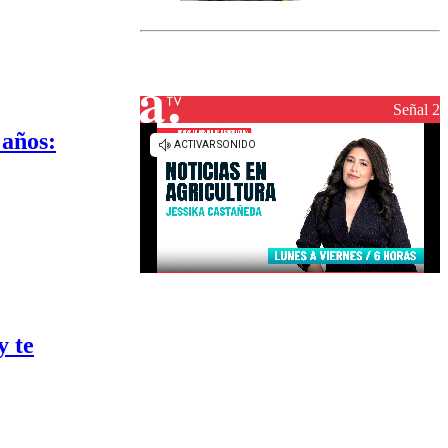
marcada por
el fin de la
tramitación
del proyecto
de
reconstrucción
Señal 2
 años:
y te