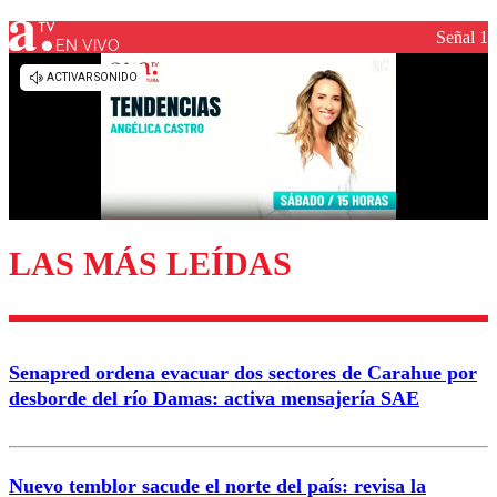
Señal 1
EN VIVO
LAS MÁS LEÍDAS
Senapred ordena evacuar dos sectores de Carahue por
desborde del río Damas: activa mensajería SAE
Nuevo temblor sacude el norte del país: revisa la