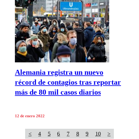
Alemania registra un nuevo
récord de contagios tras reportar
más de 80 mil casos diarios
12 de enero 2022
<
4
5
6
7
8
9
10
>