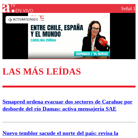
Señal 1
EN VIVO
LAS MÁS LEÍDAS
Senapred ordena evacuar dos sectores de Carahue por
desborde del río Damas: activa mensajería SAE
Nuevo temblor sacude el norte del país: revisa la