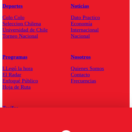
Deportes
Noticias
Colo Colo
Dato Practico
Seleccion Chilena
Economía
Universidad de Chile
Internacional
Torneo Nacional
Nacional
Programas
Nosotros
LLegó la hora
Quienes Somos
El Radar
Contacto
Enfoqué Público
Frecuencias
Hoja de Ruta
Tarifas
Comercial
Tarifas Servel Radio