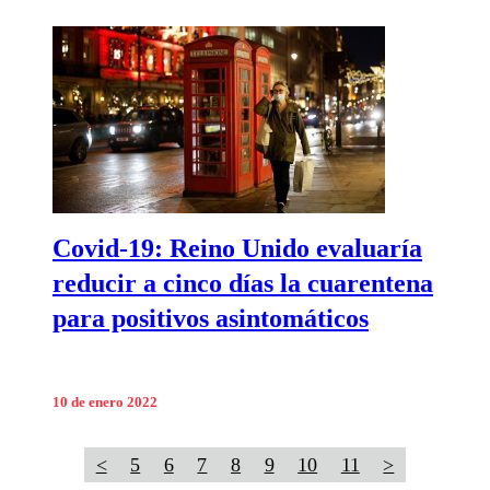
Covid-19: Reino Unido evaluaría
reducir a cinco días la cuarentena
para positivos asintomáticos
10 de enero 2022
<
5
6
7
8
9
10
11
>