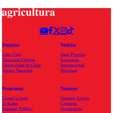
Deportes
Noticias
Colo Colo
Dato Practico
Seleccion Chilena
Economía
Universidad de Chile
Internacional
Torneo Nacional
Nacional
Programas
Nosotros
LLegó la hora
Quienes Somos
El Radar
Contacto
Enfoqué Público
Frecuencias