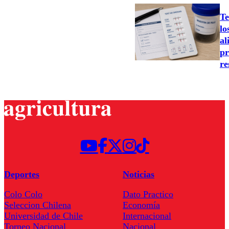
Te
lo
al
pr
re
Deportes
Noticias
Colo Colo
Dato Practico
Seleccion Chilena
Economía
Universidad de Chile
Internacional
Torneo Nacional
Nacional