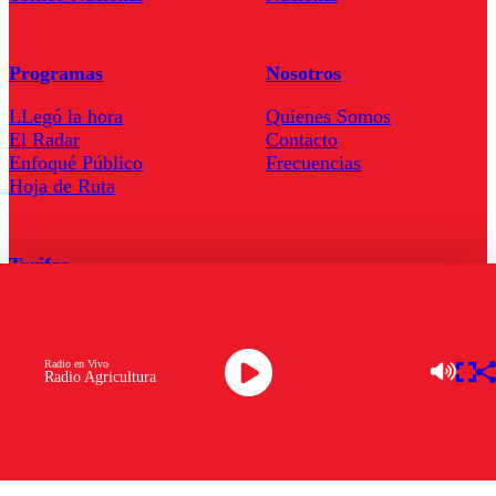
Programas
Nosotros
LLegó la hora
Quienes Somos
El Radar
Contacto
Enfoqué Público
Frecuencias
Hoja de Ruta
Tarifas
Comercial
Tarifas Servel Radio
Radio en Vivo
Radio Agricultura
Radio en Vivo
TV en Vivo
Descarga la APP