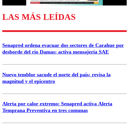
LAS MÁS LEÍDAS
Senapred ordena evacuar dos sectores de Carahue por
desborde del río Damas: activa mensajería SAE
Nuevo temblor sacude el norte del país: revisa la
magnitud y el epicentro
Alerta por calor extremo: Senapred activa Alerta
Temprana Preventiva en tres comunas