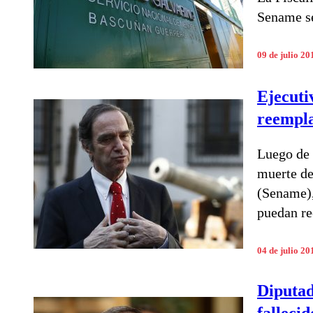
Sename se
09 de julio 20
Ejecuti
reempl
Luego de 
muerte de
(Sename),
puedan re
04 de julio 20
Diputad
falleci