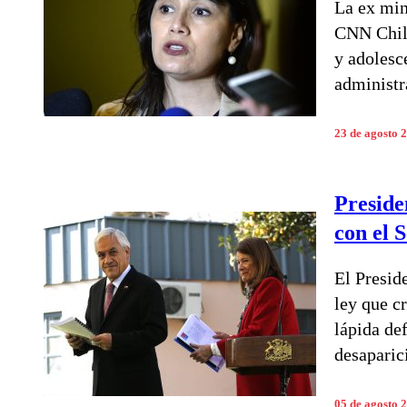
La ex mini
CNN Chile
y adolesc
administr
23 de agosto 
Preside
con el 
El Presid
ley que c
lápida de
desaparic
05 de agosto 