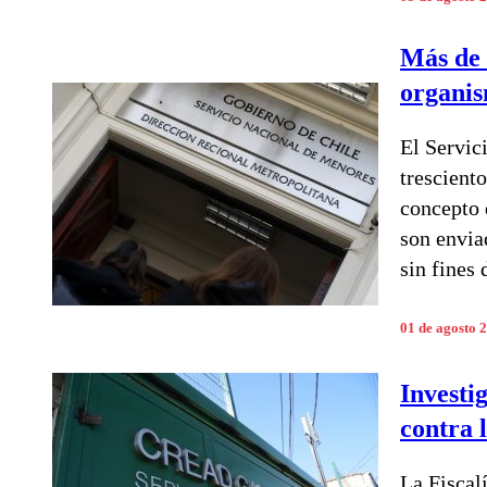
Más de 
organis
El Servic
trescient
concepto 
son envia
sin fines 
01 de agosto 
Investi
contra 
La Fiscal