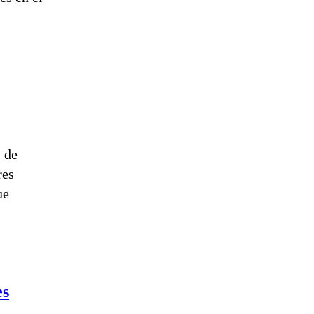
s de
res
ue
es