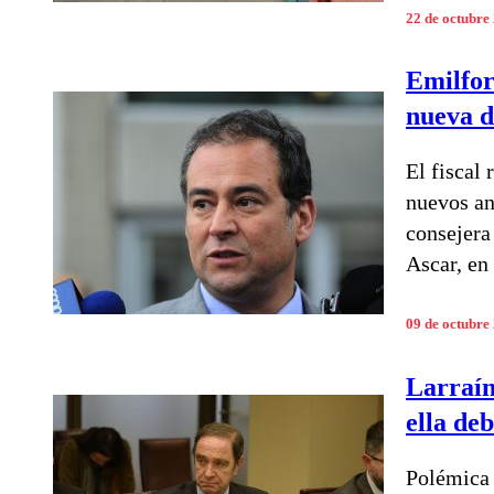
22 de octubre
Emilfork
nueva d
El fiscal
nuevos an
consejera
Ascar, en
09 de octubre
Larraín
ella de
Polémica 