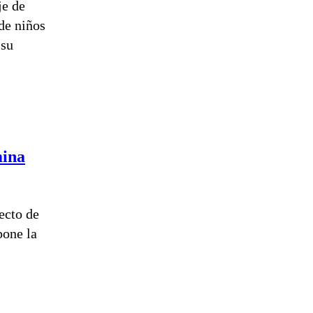
je de
de niños
 su
mina
ecto de
pone la