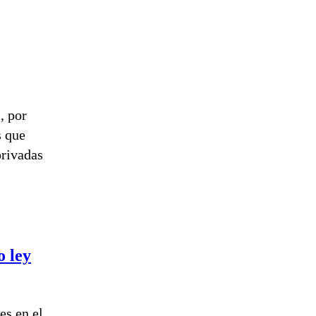
l
, por
s que
privadas
o ley
es en el