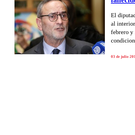
El diputa
al interi
febrero y
condicion
03 de julio 20