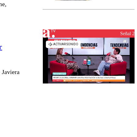
marcada por
me,
el fin de la
tramitación
del proyecto
de
reconstrucción
Señal 2
r
 Javiera