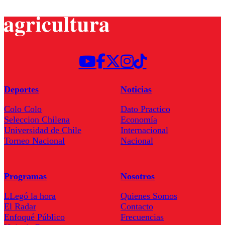
Deportes
Noticias
Colo Colo
Dato Practico
Seleccion Chilena
Economía
Universidad de Chile
Internacional
Torneo Nacional
Nacional
Programas
Nosotros
LLegó la hora
Quienes Somos
El Radar
Contacto
Enfoqué Público
Frecuencias