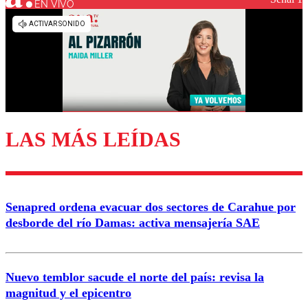
EN VIVO
LAS MÁS LEÍDAS
Senapred ordena evacuar dos sectores de Carahue por
desborde del río Damas: activa mensajería SAE
Nuevo temblor sacude el norte del país: revisa la
magnitud y el epicentro