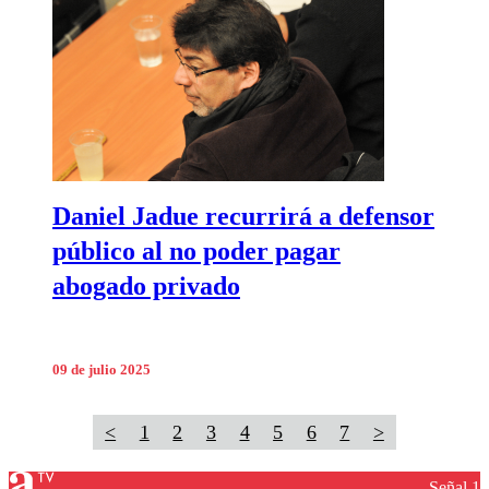
Daniel Jadue recurrirá a defensor
público al no poder pagar
abogado privado
09 de julio 2025
<
1
2
3
4
5
6
7
>
Señal 1