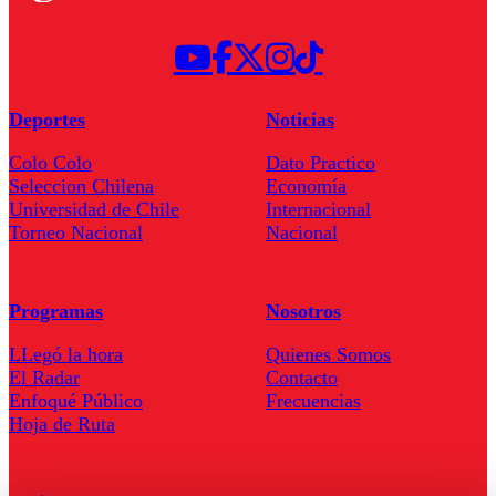
Deportes
Noticias
Colo Colo
Dato Practico
Seleccion Chilena
Economía
Universidad de Chile
Internacional
Torneo Nacional
Nacional
Programas
Nosotros
LLegó la hora
Quienes Somos
El Radar
Contacto
Enfoqué Público
Frecuencias
Hoja de Ruta