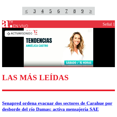
<
3
4
5
6
7
8
9
>
Señal 1
EN VIVO
LAS MÁS LEÍDAS
Senapred ordena evacuar dos sectores de Carahue por
desborde del río Damas: activa mensajería SAE