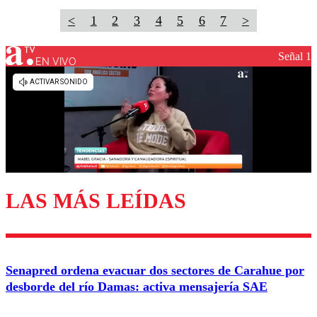
<
1
2
3
4
5
6
7
>
Señal 1
EN VIVO
LAS MÁS LEÍDAS
Senapred ordena evacuar dos sectores de Carahue por
desborde del río Damas: activa mensajería SAE