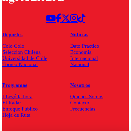
Deportes
Noticias
Colo Colo
Dato Practico
Seleccion Chilena
Economía
Universidad de Chile
Internacional
Torneo Nacional
Nacional
Programas
Nosotros
LLegó la hora
Quienes Somos
El Radar
Contacto
Enfoqué Público
Frecuencias
Hoja de Ruta