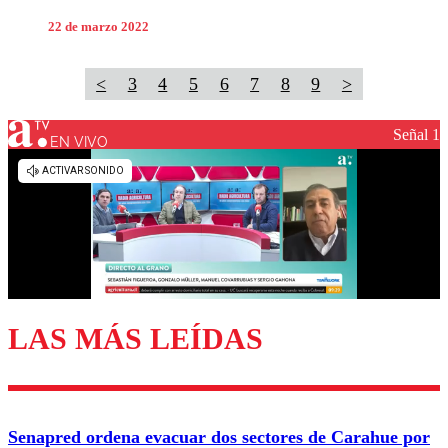
22 de marzo 2022
<
3
4
5
6
7
8
9
>
Señal 1
EN VIVO
LAS MÁS LEÍDAS
Senapred ordena evacuar dos sectores de Carahue por