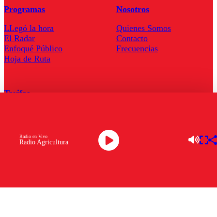
Programas
Nosotros
LLegó la hora
Quienes Somos
El Radar
Contacto
Enfoqué Público
Frecuencias
Hoja de Ruta
Tarifas
Comercial
Tarifas Servel Radio
Radio en Vivo
Radio Agricultura
Radio en Vivo
TV en Vivo
Descarga la APP