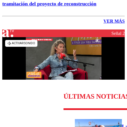
tramitación del proyecto de reconstrucción
VER MÁS
Señal 2
ÚLTIMAS NOTICIA
L