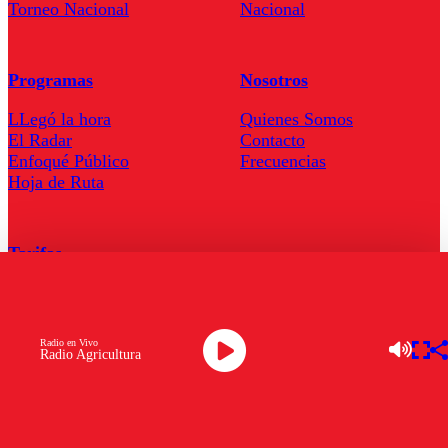
Torneo Nacional
Nacional
Programas
Nosotros
LLegó la hora
Quienes Somos
El Radar
Contacto
Enfoqué Público
Frecuencias
Hoja de Ruta
Tarifas
Comercial
Tarifas Servel Radio
Radio en Vivo
Radio Agricultura
Radio en Vivo
TV en Vivo
Descarga la APP