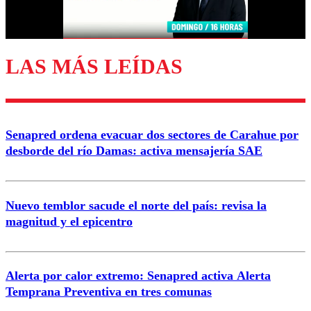
LAS MÁS LEÍDAS
Senapred ordena evacuar dos sectores de Carahue por
desborde del río Damas: activa mensajería SAE
Nuevo temblor sacude el norte del país: revisa la
magnitud y el epicentro
Alerta por calor extremo: Senapred activa Alerta
Temprana Preventiva en tres comunas