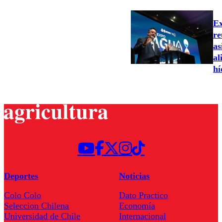
Ex
re
as
al
hí
Deportes
Noticias
Colo Colo
Dato Practico
Seleccion Chilena
Economía
Universidad de Chile
Internacional