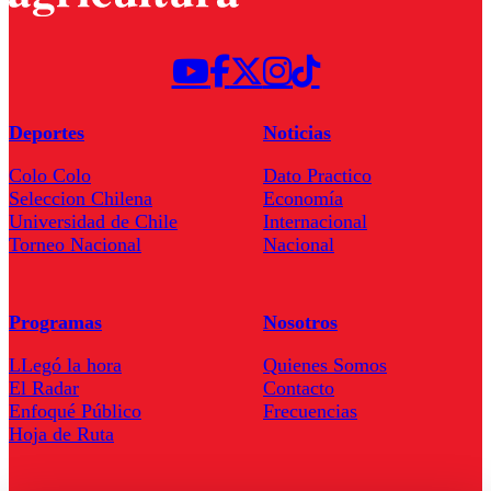
Deportes
Noticias
Colo Colo
Dato Practico
Seleccion Chilena
Economía
Universidad de Chile
Internacional
Torneo Nacional
Nacional
Programas
Nosotros
LLegó la hora
Quienes Somos
El Radar
Contacto
Enfoqué Público
Frecuencias
Hoja de Ruta