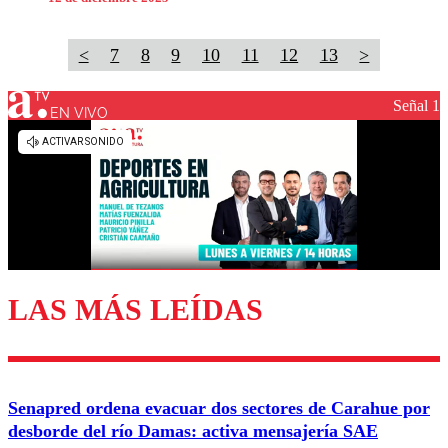
<
7
8
9
10
11
12
13
>
Señal 1
EN VIVO
LAS MÁS LEÍDAS
Senapred ordena evacuar dos sectores de Carahue por
desborde del río Damas: activa mensajería SAE