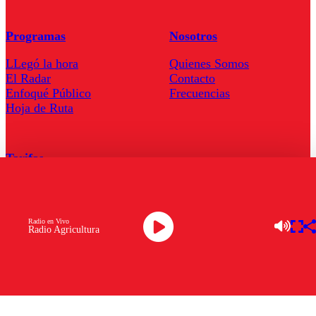
Programas
Nosotros
LLegó la hora
Quienes Somos
El Radar
Contacto
Enfoqué Público
Frecuencias
Hoja de Ruta
Tarifas
Comercial
Tarifas Servel Radio
Radio en Vivo
Radio Agricultura
Radio en Vivo
TV en Vivo
Descarga la APP