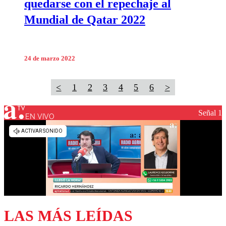
quedarse con el repechaje al
Mundial de Qatar 2022
24 de marzo 2022
<
1
2
3
4
5
6
>
Señal 1
EN VIVO
LAS MÁS LEÍDAS