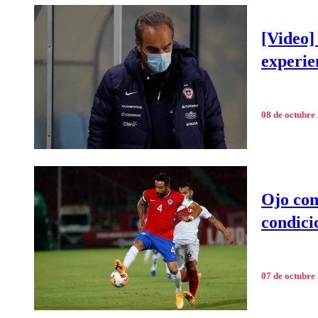
[Video]
experie
08 de octubre
Ojo con 
condici
07 de octubre