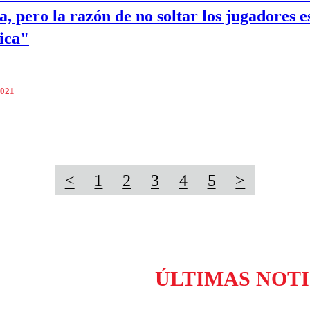
a, pero la razón de no soltar los jugadores e
ica"
2021
<
1
2
3
4
5
>
ÚLTIMAS NOTI