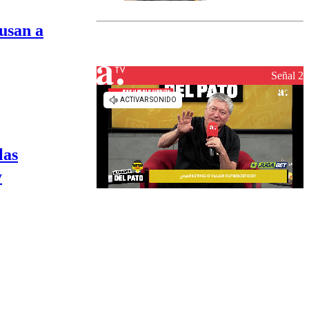
marcada por
el fin de la
usan a
tramitación
del proyecto
de
reconstrucción
Señal 2
las
y