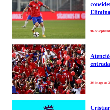
conside
Elimina
06 de septiem
Atenció
entrada
26 de agosto 
Cristia