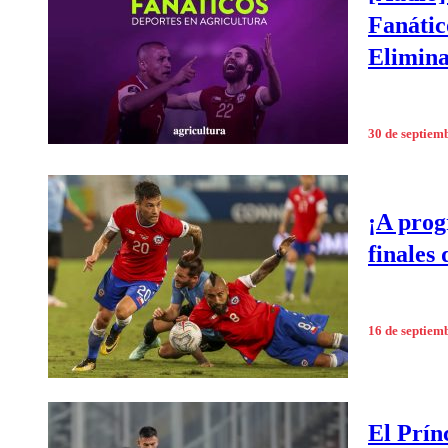
Fanátic
Elimina
30 de septiem
¡A prog
finales
16 de septiem
El Prín