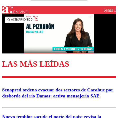
Señal 1
EN VIVO
LAS MÁS LEÍDAS
Senapred ordena evacuar dos sectores de Carahue por
desborde del río Damas: activa mensajería SAE
Nuevo temblor sacude el norte del país: revisa la