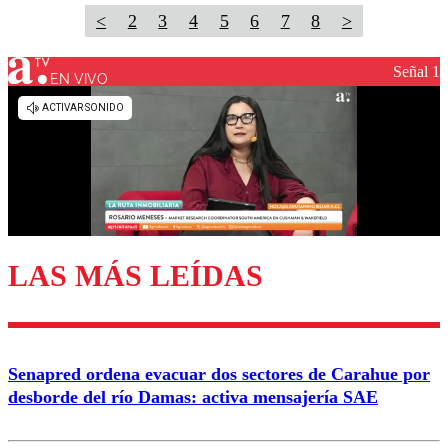
<
2
3
4
5
6
7
8
>
Señal 1
EN VIVO
LAS MÁS LEÍDAS
Senapred ordena evacuar dos sectores de Carahue por
desborde del río Damas: activa mensajería SAE