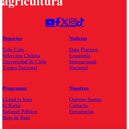
Deportes
Noticias
Colo Colo
Dato Practico
Seleccion Chilena
Economía
Universidad de Chile
Internacional
Torneo Nacional
Nacional
Programas
Nosotros
LLegó la hora
Quienes Somos
El Radar
Contacto
Enfoqué Público
Frecuencias
Hoja de Ruta