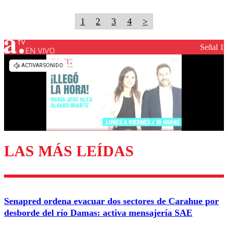
1
2
3
4
>
Señal 1
EN VIVO
LAS MÁS LEÍDAS
Senapred ordena evacuar dos sectores de Carahue por
desborde del río Damas: activa mensajería SAE