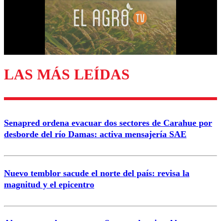
LAS MÁS LEÍDAS
Senapred ordena evacuar dos sectores de Carahue por
desborde del río Damas: activa mensajería SAE
Nuevo temblor sacude el norte del país: revisa la
magnitud y el epicentro