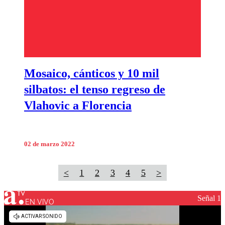
Mosaico, cánticos y 10 mil
silbatos: el tenso regreso de
Vlahovic a Florencia
02 de marzo 2022
<
1
2
3
4
5
>
Señal 1
EN VIVO