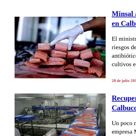
Minsal 
en Cal
El ministr
riesgos d
antibióti
cultivos 
20 de julio 20
Recuper
Calbuc
Un poco m
empresa M