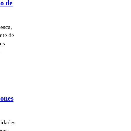
do de
esca,
nte de
nes
e
iones
vidades
ones