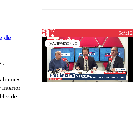
marcada por
el fin de la
tramitación
del proyecto
de
reconstrucción
Señal 2
e de
a,
s
salmones
 interior
bles de