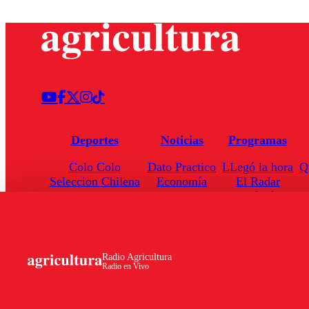
Deportes
Noticias
Programas
Colo Colo
Dato Practico
LLegó la hora
Q
Seleccion Chilena
Economía
El Radar
Universidad de Chile
Internacional
Enfoqué Público
Torneo Nacional
Nacional
Hoja de Ruta
Radio Agricultura
Radio en Vivo