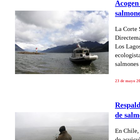
Acogen 
salmone
La Corte 
Directema
Los Lagos
ecologist
salmones 
23 de mayo 2
Respald
de salm
En Chile,
de acuicu