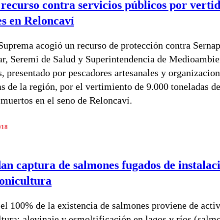
recurso contra servicios públicos por verti
s en Reloncaví
Suprema acogió un recurso de protección contra Sernap
r, Seremi de Salud y Superintendencia de Medioambie
, presentado por pescadores artesanales y organizacio
as de la región, por el vertimiento de 9.000 toneladas d
muertos en el seno de Reloncaví.
018
an captura de salmones fugados de instalac
onicultura
 el 100% de la existencia de salmones proviene de acti
ltura: alevinaje y esmoltificación en lagos y ríos (salm